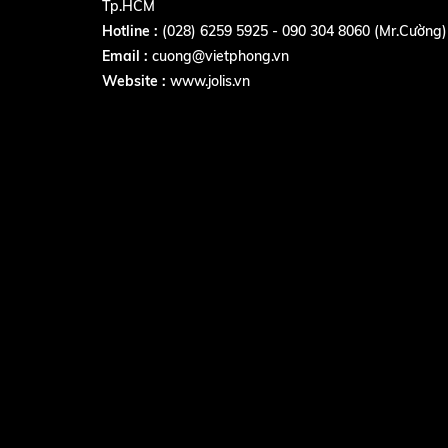
Tp.HCM
Hotline :
(028) 6259 5925 - 090 304 8060 (Mr.Cường)
Email :
cuong@vietphong.vn
Website :
www.jolis.vn