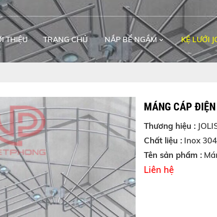
ỚI THIỆU
TRANG CHỦ
NẮP BỂ NGẦM
KỆ LƯỚI J
MÁNG CÁP ĐIỆN
Thương hiệu :
JOLI
Chất liệu :
Inox 304/
Tên sản phẩm :
Mán
Liên hệ