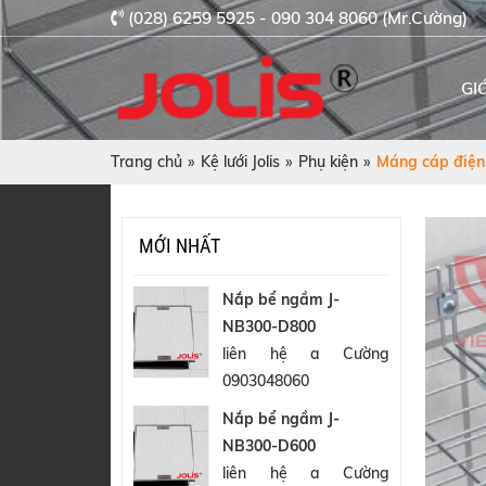
(028) 6259 5925 - 090 304 8060 (Mr.Cường)
GI
Trang chủ
»
Kệ lưới Jolis
»
Phụ kiện
»
Máng cáp điện
MỚI NHẤT
Nắp bể ngầm J-
NB300-D800
liên hệ a Cường
0903048060
Nắp bể ngầm J-
NB300-D600
liên hệ a Cường